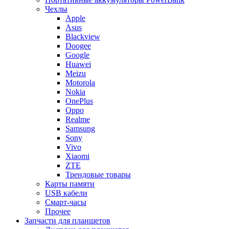
Чехлы
Apple
Asus
Blackview
Doogee
Google
Huawei
Meizu
Motorola
Nokia
OnePlus
Oppo
Realme
Samsung
Sony
Vivo
Xiaomi
ZTE
Трендовые товары
Карты памяти
USB кабели
Смарт-часы
Прочее
Запчасти для планшетов