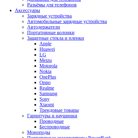
Разъёмы для телефонов
Аксессуары
Зарядные устройства
Автомобильные зарядные устройства
Автодержатели
Портативные колонки
Защитные стекла и пленки
Apple
Huawei
LG
Meizu
Motorola
Nokia
OnePlus
Oppo
Realme
Samsung
Sony
Xiaomi
Трендовые товары
Гарнитуры и наушники
Проводные
Беспроводные
Моноподы
Портативные аккумуляторы PowerBank