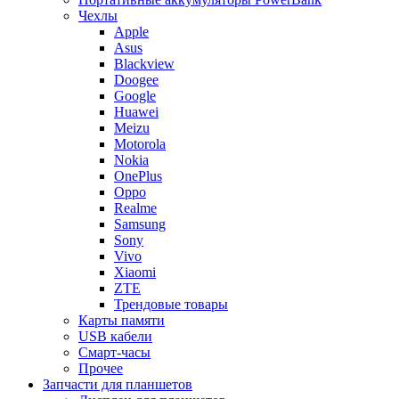
Чехлы
Apple
Asus
Blackview
Doogee
Google
Huawei
Meizu
Motorola
Nokia
OnePlus
Oppo
Realme
Samsung
Sony
Vivo
Xiaomi
ZTE
Трендовые товары
Карты памяти
USB кабели
Смарт-часы
Прочее
Запчасти для планшетов