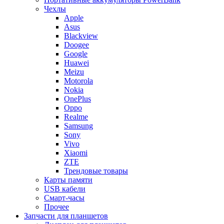
Чехлы
Apple
Asus
Blackview
Doogee
Google
Huawei
Meizu
Motorola
Nokia
OnePlus
Oppo
Realme
Samsung
Sony
Vivo
Xiaomi
ZTE
Трендовые товары
Карты памяти
USB кабели
Смарт-часы
Прочее
Запчасти для планшетов