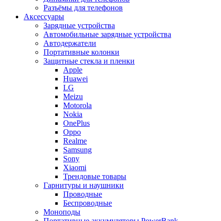
Разъёмы для телефонов
Аксессуары
Зарядные устройства
Автомобильные зарядные устройства
Автодержатели
Портативные колонки
Защитные стекла и пленки
Apple
Huawei
LG
Meizu
Motorola
Nokia
OnePlus
Oppo
Realme
Samsung
Sony
Xiaomi
Трендовые товары
Гарнитуры и наушники
Проводные
Беспроводные
Моноподы
Портативные аккумуляторы PowerBank