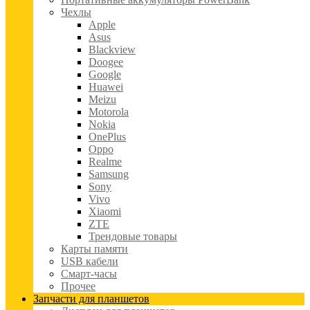
Чехлы
Apple
Asus
Blackview
Doogee
Google
Huawei
Meizu
Motorola
Nokia
OnePlus
Oppo
Realme
Samsung
Sony
Vivo
Xiaomi
ZTE
Трендовые товары
Карты памяти
USB кабели
Смарт-часы
Прочее
Запчасти для планшетов