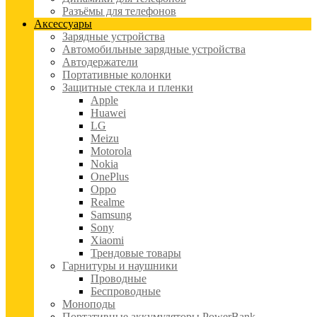
Разъёмы для телефонов
Аксессуары
Зарядные устройства
Автомобильные зарядные устройства
Автодержатели
Портативные колонки
Защитные стекла и пленки
Apple
Huawei
LG
Meizu
Motorola
Nokia
OnePlus
Oppo
Realme
Samsung
Sony
Xiaomi
Трендовые товары
Гарнитуры и наушники
Проводные
Беспроводные
Моноподы
Портативные аккумуляторы PowerBank