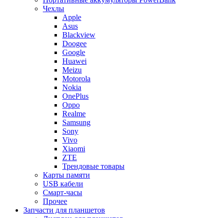
Чехлы
Apple
Asus
Blackview
Doogee
Google
Huawei
Meizu
Motorola
Nokia
OnePlus
Oppo
Realme
Samsung
Sony
Vivo
Xiaomi
ZTE
Трендовые товары
Карты памяти
USB кабели
Смарт-часы
Прочее
Запчасти для планшетов