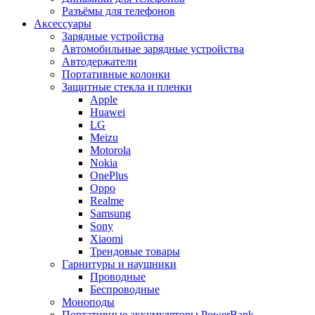
Разъёмы для телефонов
Аксессуары
Зарядные устройства
Автомобильные зарядные устройства
Автодержатели
Портативные колонки
Защитные стекла и пленки
Apple
Huawei
LG
Meizu
Motorola
Nokia
OnePlus
Oppo
Realme
Samsung
Sony
Xiaomi
Трендовые товары
Гарнитуры и наушники
Проводные
Беспроводные
Моноподы
Портативные аккумуляторы PowerBank