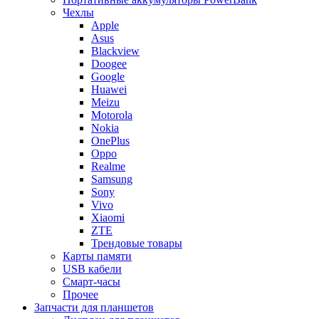
Чехлы
Apple
Asus
Blackview
Doogee
Google
Huawei
Meizu
Motorola
Nokia
OnePlus
Oppo
Realme
Samsung
Sony
Vivo
Xiaomi
ZTE
Трендовые товары
Карты памяти
USB кабели
Смарт-часы
Прочее
Запчасти для планшетов