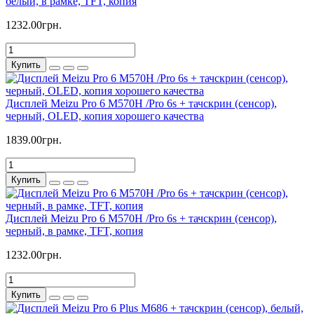
белый, в рамке, TFT, копия
1232.00грн.
Купить
Дисплей Meizu Pro 6 M570H /Pro 6s + тачскрин (сенсор),
черный, OLED, копия хорошего качества
1839.00грн.
Купить
Дисплей Meizu Pro 6 M570H /Pro 6s + тачскрин (сенсор),
черный, в рамке, TFT, копия
1232.00грн.
Купить