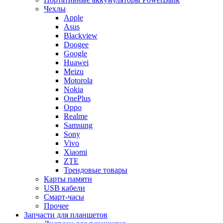
Чехлы
Apple
Asus
Blackview
Doogee
Google
Huawei
Meizu
Motorola
Nokia
OnePlus
Oppo
Realme
Samsung
Sony
Vivo
Xiaomi
ZTE
Трендовые товары
Карты памяти
USB кабели
Смарт-часы
Прочее
Запчасти для планшетов