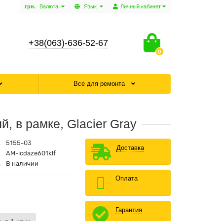
грн.
Валюта
Язык
Личный кабинет
+38(063)-636-52-67
0
Все для ремонта
, в рамке, Glacier Gray
5155-03
Доставка
AM-lcdaze601klf
В наличии
Оплата
Гарантия