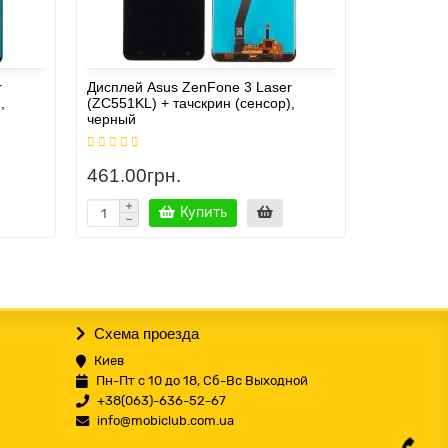
r
Дисплей Asus ZenFone 3 Laser
Дисплей A
,
(ZC551KL) + тачскрин (сенсор),
(ZC520TL) 
черный
золотистый
461.00грн.
517.00г
Купить
Схема проезда
Киев
Пн-Пт с 10 до 18, Сб-Вс Выходной
+38(063)-636-52-67
info@mobiclub.com.ua