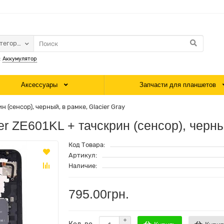
атегории
:
Аккумулятор
Аксессуары
Запчасти для планшетов
(сенсор), черный, в рамке, Glacier Gray
 ZE601KL + тачскрин (сенсор), черный
Код Товара:
Артикул:
Наличие:
795.00грн.