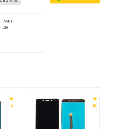
ь в 1 клик
Asus
Да