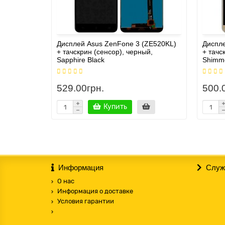
Дисплей Asus ZenFone 3 (ZE520KL)
Диспле
+ тачскрин (сенсор), черный,
+ тачс
Sapphire Black
Shimme
529.00грн.
500.
Купить
Информация
Служ
О нас
Информация о доставке
Условия гарантии