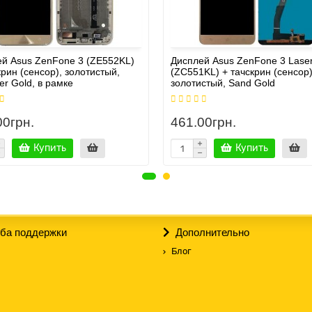
й Asus ZenFone 3 (ZE552KL)
Дисплей Asus ZenFone 3 Lase
крин (сенсор), золотистый,
(ZC551KL) + тачскрин (сенсор)
r Gold, в рамке
золотистый, Sand Gold
00грн.
461.00грн.
Купить
Купить
ба поддержки
Дополнительно
Блог