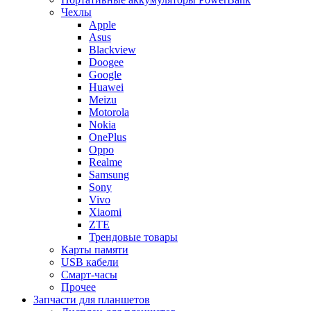
Чехлы
Apple
Asus
Blackview
Doogee
Google
Huawei
Meizu
Motorola
Nokia
OnePlus
Oppo
Realme
Samsung
Sony
Vivo
Xiaomi
ZTE
Трендовые товары
Карты памяти
USB кабели
Смарт-часы
Прочее
Запчасти для планшетов