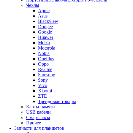
Чехлы
Apple
Asus
Blackview
Doogee
Google
Huawei
Meizu
Motorola
Nokia
OnePlus
Oppo
Realme
Samsung
Sony
Vivo
Xiaomi
ZTE
Трендовые товары
Карты памяти
USB кабели
Смарт-часы
Прочее
Запчасти для планшетов