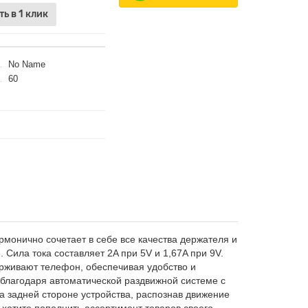
ть в 1 клик
No Name
60
рмонично сочетает в себе все качества держателя и
Сила тока составляет 2A при 5V и 1,67A при 9V.
ерживают телефон, обеспечивая удобство и
о благодаря автоматической раздвижной системе с
 задней стороне устройства, распознав движение
ы хотите пополнить ассортимент товаров своего