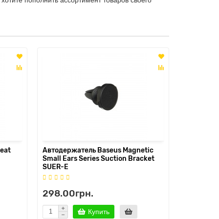
eat
Автодержатель Baseus Magnetic
Автодержа
Small Ears Series Suction Bracket
Small Ears
SUER-E
SUER-F
298.00грн.
293.00
Купить