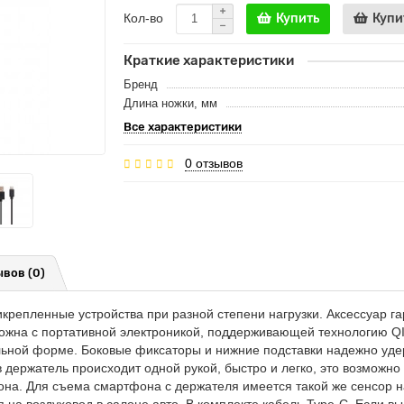
Кол-во
Купить
Купи
Краткие характеристики
Бренд
Длина ножки, мм
Все характеристики
0 отзывов
вов (0)
крепленные устройства при разной степени нагрузки. Аксессуар га
жна с портативной электроникой, поддерживающей технологию QI. 
альной форме. Боковые фиксаторы и нижние подставки надежно уд
в держатель происходит одной рукой, быстро и легко, это возможн
на. Для съема смартфона с держателя имеется такой же сенсор на
я на воздуховод в салоне авто. В комплекте кабель Type-C. Если в