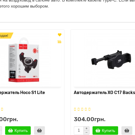
я этого хорошим выбором.
одаж!
ржатель Hoco S1 Lite
Автодержатель XO C17 Backs
00грн.
304.00грн.
Купить
Купить