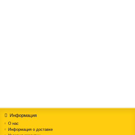
Автодержатель Borofone BH6
162.00грн.
Купить
Автодержатель Hoco CA3
162.00грн.
Купить
Информация
О нас
Информация о доставке