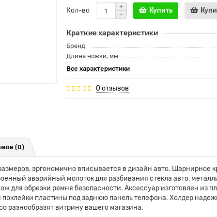
Кол-во
Купить
Купи
Краткие характеристики
Бренд
Длина ножки, мм
Все характеристики
0 отзывов
вов (0)
размеров, эргономично вписывается в дизайн авто. Шарнирное 
троенный аварийный молоток для разбивания стекла авто, метал
ож для обрезки ремня безопасности. Аксессуар изготовлен из п
поклейки пластины под заднюю панель телефона. Холдер надежн
co разнообразят витрину вашего магазина.