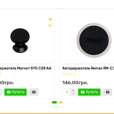
ержатель Магнит SYG C28 AA
Автодержатель Remax RM-C
00грн.
146.00грн.
Купить
Купить